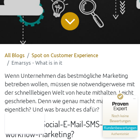
All Blogs
Spot on Customer Experience
Emarsys - What is in it
Wenn Unternehmen das bestmögliche Marketing
Kundenbewertungen und Erfahrungen zu
betreiben wollen, müssen sie notwendigerweise mit
cxm.consulting
der schnelllebigen Welt von heute mithalten. Leicht
MANGELHAFT
geschrieben. Denn wie genau macht man das
eigentlich? Und was braucht es dafür?
0,00 / 5,00
Noch keine
Bewertungen
Multikanal-Social-E-Mail-SMS-
Erfahren Sie mehr über dieses Bewertungssiegel
Kundenbewertungen
Workflow-Marketing?
Authentizität
Profil ansehen