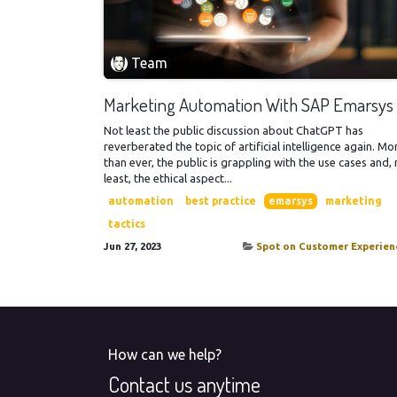
Team
Marketing Automation With SAP Emarsys
Not least the public discussion about ChatGPT has
reverberated the topic of artificial intelligence again. Mo
than ever, the public is grappling with the use cases and,
least, the ethical aspect...
automation
best practice
emarsys
marketing
tactics
Jun 27, 2023
Spot on Customer Experien
How can we help?
Contact us anytime