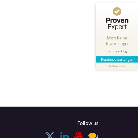
Kundenbewertungen und Erfahrungen zu
cxm.consulting
MANGELHAFT
Noch keine
Bewertungen
0,00 / 5,00
cxm.consulting
Erfahren Sie mehr über dieses Bewertungssiegel
Kundenbewertungen
Authentizität
Profil ansehen
Follow us