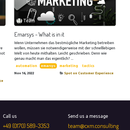
Team
Emarsys - What is in it
Wenn Unternehmen das bestmögliche Marketing betreiben
re
wollen, müssen sie notwendigerweise mit der schnelllebigen
 not
Welt von heute mithalten. Leicht geschrieben. Denn wie
genau macht man das eigentlich? ...
automation
emarsys
marketing
tactics
Nov 16, 2022
Spot on Customer Experience
ce
Call us
Send us a message
+49​ (0170) 589-3353
team@cxm.consulting