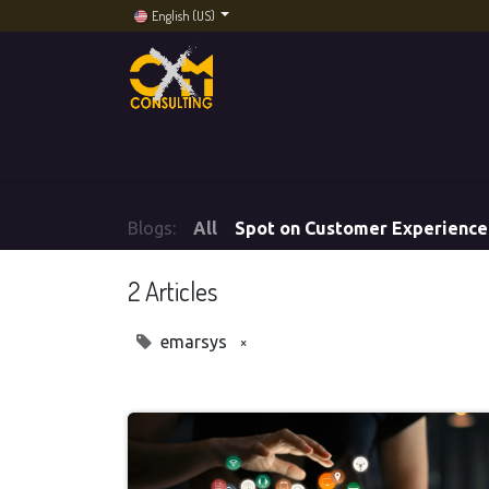
English (US)
Home
Services
Artificial Intelligence
CXM
Blogs:
All
Spot on Customer Experience
2 Articles
×
emarsys