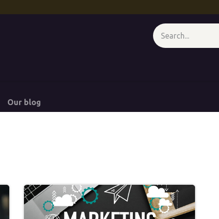
 - At A Glance
Media Wall
Appointment
Forum
Course
Our blog