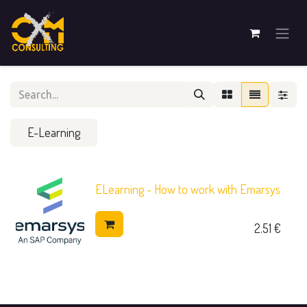
E-Learning
ELearning - How to work with Emarsys
2.51
€