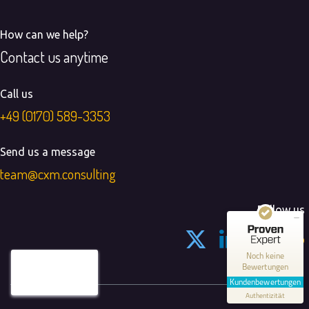
How can we help?
Contact us anytime
Call us
+49​ (0170) 589-3353
Send us a message
team@cxm.consulting
Kundenbewertungen und Erfahrungen zu
cxm.consulting
Follow us
MANGELHAFT
0,00 / 5,00
Noch keine
Bewertungen
Erfahren Sie mehr über dieses Bewertungssiegel
Kundenbewertungen
Authentizität
Profil ansehen