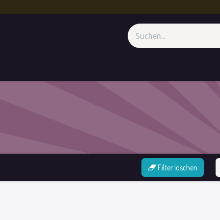
genz
CXM - Unter der Lupe
Medienwand
Termin
Forum
Filter löschen