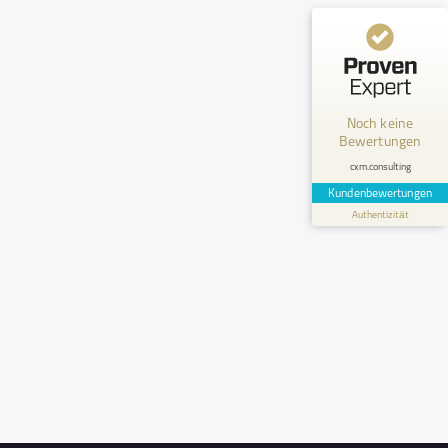
Kundenbewertungen und Erfahrungen zu
cxm.consulting
MANGELHAFT
Noch keine
Bewertungen
0,00 / 5,00
cxm.consulting
Erfahren Sie mehr über dieses Bewertungssiegel
Kundenbewertungen
Authentizität
Profil ansehen