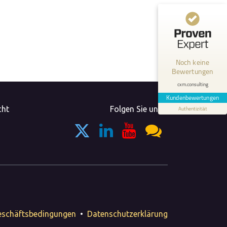
Kundenbewertungen und Erfahrungen zu
cxm.consulting
MANGELHAFT
Noch keine
Bewertungen
0,00 / 5,00
cxm.consulting
Erfahren Sie mehr über dieses Bewertungssiegel
Kundenbewertungen
cht
Folgen Sie uns
Authentizität
Profil ansehen
eschäftsbedingungen
•
Datenschutzerklärung