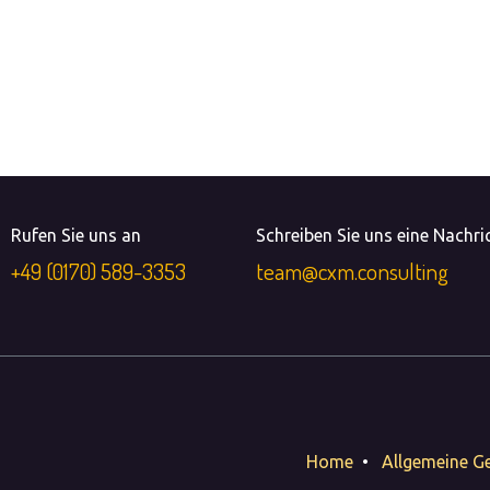
Rufen Sie uns an
Schreiben Sie uns eine Nachri
+49 (0170) 589-3353
team@cxm.consulting
Home
•
Allgemeine G