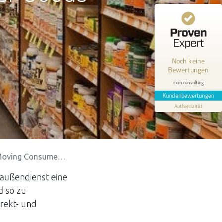
Kundenbewertungen und Erfahrungen zu
cxm.consulting
MANGELHAFT
Noch keine
Bewertungen
0,00 / 5,00
cxm.consulting
Erfahren Sie mehr über dieses Bewertungssiegel
Kundenbewertungen
Authentizität
Profil ansehen
ing Consumer Goods
außendienst eine
d so zu
rekt- und