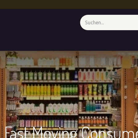
genz
CXM - Unter der Lupe
Medienwand
Termin
Forum
 Fast Moving Consum