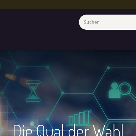
genz
CXM - Unter der Lupe
Medienwand
Termin
Forum
Die Qual der Wahl