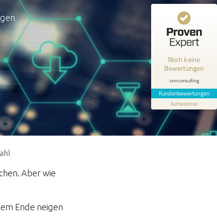
ngen
Kundenbewertungen und Erfahrungen zu
cxm.consulting
MANGELHAFT
Noch keine
Bewertungen
0,00 / 5,00
cxm.consulting
Erfahren Sie mehr über dieses Bewertungssiegel
Kundenbewertungen
Authentizität
Profil ansehen
ahl
uchen. Aber wie
 dem Ende neigen