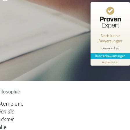
Kundenbewertungen und Erfahrungen zu
cxm.consulting
MANGELHAFT
Noch keine
Bewertungen
0,00 / 5,00
cxm.consulting
Erfahren Sie mehr über dieses Bewertungssiegel
Kundenbewertungen
Authentizität
Profil ansehen
hilosophie
ysteme und
en die
 damit
lle