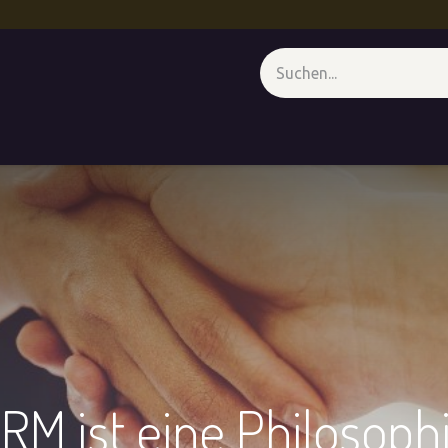
genz
CXM - Unter der Lupe
Medienwand
Termin
Forum
RM ist eine Philosoph