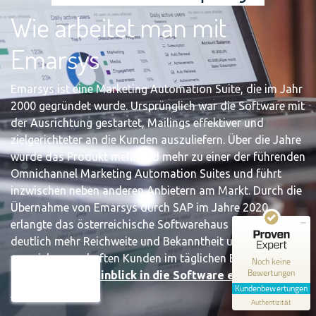
Wie arbeitet man mit
Emarsys
Emarsys ist eine Marketing Automation Suite, die im Jahr
2000 gegründet wurde. Ursprünglich war die Software mit
der Ausrichtung gestartet, Mailings effektiver und
zielgerichteter an die Kunden auszuliefern. Über die Jahre
wurde das Produkt mehr und mehr zu einer der führenden
Omnichannel Marketing Automation Suites und führt
Kundenbewertungen und Erfahrungen zu
inzwischen neben anderen Anbietern am Markt. Durch die
cxm.consulting
Übernahme von Emarsys durch SAP im Jahre 2020
erlangte das österreichische Softwarehaus nochmal
MANGELHAFT
deutlich mehr Reichweite und Bekanntheit und wird heute
von vielen namhaften Kunden im täglichen Einsatz
0,00 / 5,00
Noch keine
Bewertungen
gebracht.
Einen Einblick in die Software erlangen Sie
Erfahren Sie mehr über dieses Bewertungssiegel
Kundenbewertungen
in diesem Kurs.
Authentizität
Profil ansehen