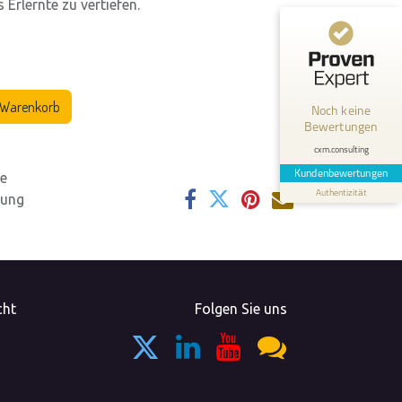
 Erlernte zu vertiefen.
Kundenbewertungen und Erfahrungen zu
cxm.consulting
MANGELHAFT
 Warenkorb
Noch keine
Bewertungen
0,00 / 5,00
cxm.consulting
Erfahren Sie mehr über dieses Bewertungssiegel
Kundenbewertungen
ie
Authentizität
Profil ansehen
lung
cht
Folgen Sie uns