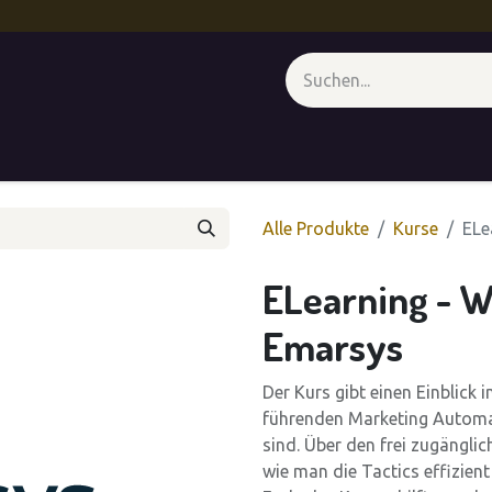
genz
CXM - Unter der Lupe
Medienwand
Termin
Forum
Alle Produkte
Kurse
ELe
ELearning - W
Emarsys
Der Kurs gibt einen Einblick
führenden Marketing Automati
sind. Über den frei zugänglic
wie man die Tactics effizient