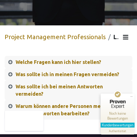
Project Management Professionals
Leitfaden
Welche Fragen kann ich hier stellen?
Was sollte ich in meinen Fragen vermeiden?
Kundenbewertungen und Erfahrungen zu
cxm.consulting
Was sollte ich bei meinen Antworten
vermeiden?
MANGELHAFT
Warum können andere Personen meine
0,00 / 5,00
Fragen/Antworten bearbeiten?
Noch keine
Bewertungen
Erfahren Sie mehr über dieses Bewertungssiegel
Kundenbewertungen
Authentizität
Profil ansehen