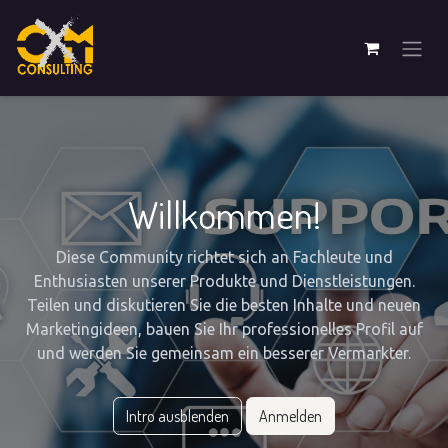
Willkommen!
Diese Community richtet sich an Fachleute und
Enthusiasten unserer Produkte und Dienstleistungen.
Teilen und diskutieren Sie die besten Inhalte und neuen
Marketingideen, bauen Sie Ihr professionelles Profil auf
und werden Sie gemeinsam ein besserer Vermarkter.
Intro ausblenden
Anmelden