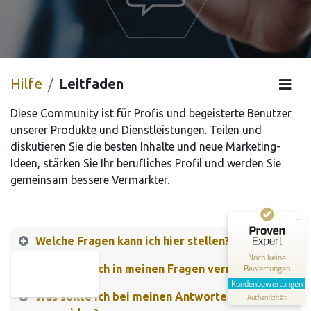
Hilfe
Leitfaden
Diese Community ist für Profis und begeisterte Benutzer
unserer Produkte und Dienstleistungen. Teilen und
diskutieren Sie die besten Inhalte und neue Marketing-
Ideen, stärken Sie Ihr berufliches Profil und werden Sie
gemeinsam bessere Vermarkter.
Kundenbewertungen und Erfahrungen zu
cxm.consulting
MANGELHAFT
Welche Fragen kann ich hier stellen?
0,00 / 5,00
Noch keine
Was sollte ich in meinen Fragen vermeiden?
Bewertungen
Erfahren Sie mehr über dieses Bewertungssiegel
Kundenbewertungen
Was sollte ich bei meinen Antworten
Authentizität
Profil ansehen