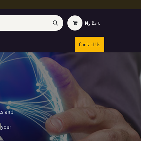
My Cart
Contact Us
s
Shop
ts and
 your