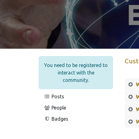
Cus
You need to be registered to
interact with the
community.
W
Posts
W
People
W
Badges
W