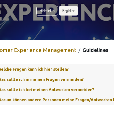
Hide Intro
Register
tomer Experience Management
Guidelines
elche Fragen kann ich hier stellen?
as sollte ich in meinen Fragen vermeiden?
as sollte ich bei meinen Antworten vermeiden?
arum können andere Personen meine Fragen/Antworten 