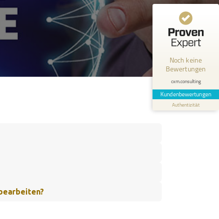
Kundenbewertungen und Erfahrungen zu
cxm.consulting
MANGELHAFT
Noch keine
Bewertungen
0,00 / 5,00
cxm.consulting
Erfahren Sie mehr über dieses Bewertungssiegel
Kundenbewertungen
Authentizität
Profil ansehen
bearbeiten?