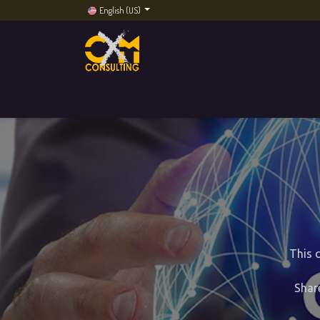
English (US)
Home
Services
Artificial Intelligence
CXM
This 
Shar