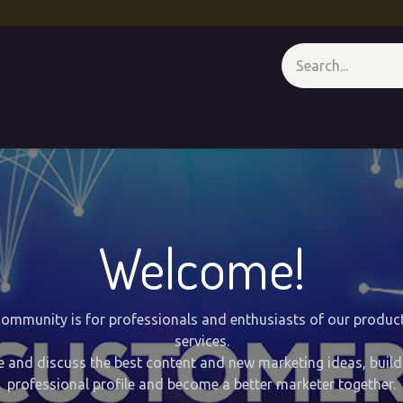
 - At A Glance
Media Wall
Appointment
Forum
Course
Welcome!
community is for professionals and enthusiasts of our produc
services.
e and discuss the best content and new marketing ideas, build
professional profile and become a better marketer together.